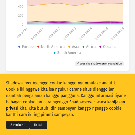
Statistik serangan: Piranti
400
Negara
Pitulung
200
0
2026-07-31
2026-08-01
2026-08-02
2026-08-03
2026-08-04
2026-08-05
2026-08-06
Set data
Wates
Europe
North America
Asia
Africa
Oceania
South America
Klumpukake dening
Negara
Tag
© 2026 The Shadowserver Foundation
Stacking
Ditumpuk
Tumpang tindih
Otomatis nganyari asil
Shadowserver ngenggo cookie kanggo ngumpulake analitik.
Anyari
Reset
Cookie iki nggawe kita isa ngukur carane situs dienggo lan
nambah pengalaman kanggo pangguna. Kanggo informasi liyane
babagan cookie lan cara ngenggo Shadowserver, waca
kabijakan
Undhuh minangka PNG
© 2026
THE SHADOWSERVER FOUNDATION
privasi
kita. Kita butuh idin sampeyan kanggo ngenggo cookie
Sarat & Katentuan
Kontak Kita
Kredit
kanthi cara iki ing piranti sampeyan.
Basa
Setujoni
Tolak