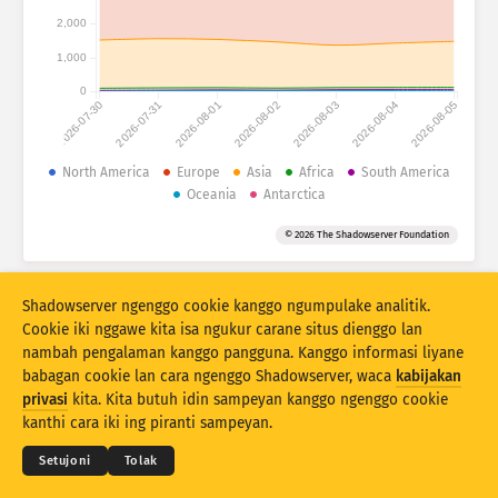
Statistik serangan: Piranti
2,000
Negara
Pitulung
1,000
0
2026-07-30
2026-07-31
2026-08-01
2026-08-02
2026-08-03
2026-08-04
2026-08-05
Set data
Wates
North America
Europe
Asia
Africa
South America
Oceania
Antarctica
Klumpukake dening
Negara
Tag
© 2026 The Shadowserver Foundation
Stacking
Ditumpuk
Tumpang tindih
Otomatis nganyari asil
Shadowserver ngenggo cookie kanggo ngumpulake analitik.
Anyari
Reset
Cookie iki nggawe kita isa ngukur carane situs dienggo lan
nambah pengalaman kanggo pangguna. Kanggo informasi liyane
babagan cookie lan cara ngenggo Shadowserver, waca
kabijakan
Undhuh minangka PNG
© 2026
THE SHADOWSERVER FOUNDATION
privasi
kita. Kita butuh idin sampeyan kanggo ngenggo cookie
Sarat & Katentuan
Kontak Kita
Kredit
kanthi cara iki ing piranti sampeyan.
Basa
Setujoni
Tolak