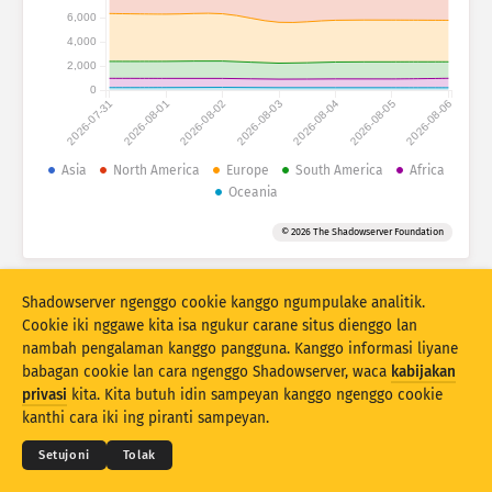
Statistik serangan: Piranti
6,000
Negara
4,000
Pitulung
2,000
0
2026-07-31
2026-08-01
2026-08-02
2026-08-03
2026-08-04
2026-08-05
2026-08-06
Set data
Wates
Asia
North America
Europe
South America
Africa
Oceania
Klumpukake dening
Negara
Tag
© 2026 The Shadowserver Foundation
Stacking
Ditumpuk
Tumpang tindih
Otomatis nganyari asil
Shadowserver ngenggo cookie kanggo ngumpulake analitik.
Anyari
Reset
Cookie iki nggawe kita isa ngukur carane situs dienggo lan
nambah pengalaman kanggo pangguna. Kanggo informasi liyane
babagan cookie lan cara ngenggo Shadowserver, waca
kabijakan
Undhuh minangka PNG
© 2026
THE SHADOWSERVER FOUNDATION
privasi
kita. Kita butuh idin sampeyan kanggo ngenggo cookie
Sarat & Katentuan
Kontak Kita
Kredit
kanthi cara iki ing piranti sampeyan.
Basa
Setujoni
Tolak