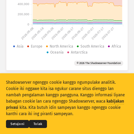
Statistik serangan: Piranti
400,000
Negara
Pitulung
200,000
0
2026-05-08
2026-05-18
2026-05-28
2026-06-07
2026-06-17
2026-06-27
2026-07-07
2026-07-17
2026-07-27
Set data
Wates
Asia
Europe
North America
South America
Africa
Oceania
Antarctica
Klumpukake dening
Negara
Tag
© 2026 The Shadowserver Foundation
Stacking
Ditumpuk
Tumpang tindih
Otomatis nganyari asil
Shadowserver ngenggo cookie kanggo ngumpulake analitik.
Anyari
Reset
Cookie iki nggawe kita isa ngukur carane situs dienggo lan
nambah pengalaman kanggo pangguna. Kanggo informasi liyane
babagan cookie lan cara ngenggo Shadowserver, waca
kabijakan
Undhuh minangka PNG
© 2026
THE SHADOWSERVER FOUNDATION
privasi
kita. Kita butuh idin sampeyan kanggo ngenggo cookie
Sarat & Katentuan
Kontak Kita
Kredit
kanthi cara iki ing piranti sampeyan.
Basa
Setujoni
Tolak