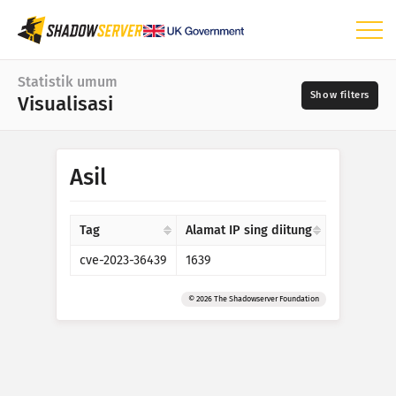
Dasbor
Statistik umum
Visualisasi
Statistik umum
Peta dunya
Jangkoan tanggal
Asil
📆
Peta kawasan
Sumber
Peta perbandhingan
Tag
Alamat IP sing diitung
Peta wit
cve-2023-36439
1639
?
Serial wektu
Kaparahan
Visualisasi
© 2026 The Shadowserver Foundation
Statistik piranti IoT
Tag
Statistik serangan: Kelemahan