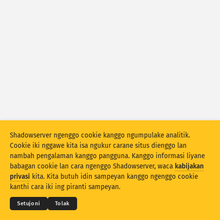
Statistik serangan: Piranti
Negara
Pitulung
Set data
Wates
Klumpukake dening
Negara
Tag
Skala data
Gaya
Shadowserver ngenggo cookie kanggo ngumpulake analitik.
Otomatis nganyari asil
Cookie iki nggawe kita isa ngukur carane situs dienggo lan
nambah pengalaman kanggo pangguna. Kanggo informasi liyane
Anyari
Reset
babagan cookie lan cara ngenggo Shadowserver, waca
kabijakan
© 2026
THE SHADOWSERVER FOUNDATION
privasi
kita. Kita butuh idin sampeyan kanggo ngenggo cookie
Sarat & Katentuan
Kontak Kita
Kredit
Undhuh minangka PNG
kanthi cara iki ing piranti sampeyan.
Basa
Setujoni
Tolak