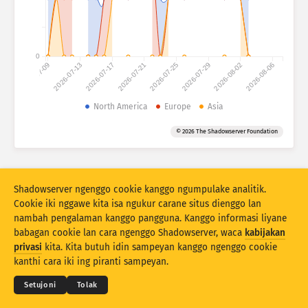
Statistik serangan: Piranti
Pitulung
Set data
0
2026-07-09
2026-07-13
2026-07-17
2026-07-21
2026-07-25
2026-07-29
2026-08-02
2026-08-06
Wates
Klumpukake dening
North America
Europe
Asia
?
Stacking
Ditumpuk
Tumpang tindih
© 2026 The Shadowserver Foundation
Otomatis nganyari asil
Anyari
Reset
Shadowserver ngenggo cookie kanggo ngumpulake analitik.
Cookie iki nggawe kita isa ngukur carane situs dienggo lan
Undhuh minangka PNG
Babagan data iki
nambah pengalaman kanggo pangguna. Kanggo informasi liyane
babagan cookie lan cara ngenggo Shadowserver, waca
kabijakan
© 2026
THE SHADOWSERVER FOUNDATION
privasi
kita. Kita butuh idin sampeyan kanggo ngenggo cookie
Sarat & Katentuan
Kontak Kita
Kredit
kanthi cara iki ing piranti sampeyan.
Sidik driji piranti IoT lan statistik serangan honeypot dibiayai bareng karo
Basa
Connecting Europe Facility saka UE.
Setujoni
Tolak