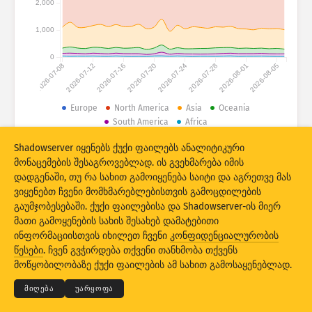
2,000
შეტევის სტატისტიკა: მოწყობილობები
ქვეყნები
დახმარება
1,000
0
2026-07-08
2026-07-12
2026-07-16
2026-07-20
2026-07-24
2026-07-28
2026-08-01
2026-08-05
მონაცემთა კომპლექტი
ზღვარი
Europe
North America
Asia
Oceania
South America
Africa
დააჯგუფეთ
ქვეყანა
ტეგი
Shadowserver იყენებს ქუქი ფაილებს ანალიტიკური
© 2026 The Shadowserver Foundation
Stacking
სტეკში განთავსებული
გადაფარვა
მონაცემების შესაგროვებლად. ის გვეხმარება იმის
ავტომატური განახლების შედეგები
დადგენაში, თუ რა სახით გამოიყენება საიტი და აგრეთვე მას
ვიყენებთ ჩვენი მომხმარებლებისთვის გამოცდილების
საწყის პარამეტრებზე
გაუმჯობესებაში. ქუქი ფაილებისა და Shadowserver-ის მიერ
განახლება
დაბრუნება
მათი გამოყენების სახის შესახებ დამატებითი
ინფორმაციისთვის იხილეთ ჩვენი
კონფიდენციალურობის
© 2026
THE SHADOWSERVER FOUNDATION
კონფიდენციალურობა და პირობები
PNG-ს სახით ჩამოტვირთვა
წესები
. ჩვენ გვჭირდება თქვენი თანხმობა თქვენს
დაგვიკავშირდით
კრედიტები
მოწყობილობაზე ქუქი ფაილების ამ სახით გამოსაყენებლად.
ენა
მიღება
უარყოფა