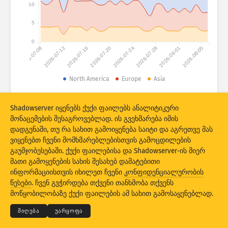
შეტევის სტატისტიკა: მოწყობილობები
10
ქვეყნები
დახმარება
5
0
2026-07-08
2026-07-12
2026-07-16
2026-07-20
2026-07-24
2026-07-28
2026-08-01
2026-08-05
მონაცემთა კომპლექტი
ზღვარი
North America
Europe
Asia
დააჯგუფეთ
ქვეყანა
ტეგი
© 2026 The Shadowserver Foundation
Shadowserver იყენებს ქუქი ფაილებს ანალიტიკური
Stacking
სტეკში განთავსებული
გადაფარვა
მონაცემების შესაგროვებლად. ის გვეხმარება იმის
ავტომატური განახლების შედეგები
დადგენაში, თუ რა სახით გამოიყენება საიტი და აგრეთვე მას
ვიყენებთ ჩვენი მომხმარებლებისთვის გამოცდილების
საწყის პარამეტრებზე
გაუმჯობესებაში. ქუქი ფაილებისა და Shadowserver-ის მიერ
განახლება
დაბრუნება
მათი გამოყენების სახის შესახებ დამატებითი
ინფორმაციისთვის იხილეთ ჩვენი
კონფიდენციალურობის
© 2026
THE SHADOWSERVER FOUNDATION
კონფიდენციალურობა და პირობები
PNG-ს სახით ჩამოტვირთვა
წესები
. ჩვენ გვჭირდება თქვენი თანხმობა თქვენს
დაგვიკავშირდით
კრედიტები
მოწყობილობაზე ქუქი ფაილების ამ სახით გამოსაყენებლად.
ენა
მიღება
უარყოფა