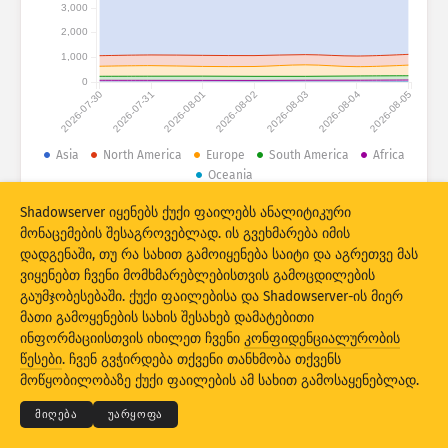
შეტევის სტატისტიკა: მოწყობილობები
3,000
2,000
ქვეყნები
დახმარება
1,000
0
2026-07-30
2026-07-31
2026-08-01
2026-08-02
2026-08-03
2026-08-04
2026-08-05
მონაცემთა კომპლექტი
ზღვარი
Asia
North America
Europe
South America
Africa
Oceania
დააჯგუფეთ
ქვეყანა
ტეგი
Shadowserver იყენებს ქუქი ფაილებს ანალიტიკური
© 2026 The Shadowserver Foundation
Stacking
სტეკში განთავსებული
გადაფარვა
მონაცემების შესაგროვებლად. ის გვეხმარება იმის
ავტომატური განახლების შედეგები
დადგენაში, თუ რა სახით გამოიყენება საიტი და აგრეთვე მას
ვიყენებთ ჩვენი მომხმარებლებისთვის გამოცდილების
საწყის პარამეტრებზე
გაუმჯობესებაში. ქუქი ფაილებისა და Shadowserver-ის მიერ
განახლება
დაბრუნება
მათი გამოყენების სახის შესახებ დამატებითი
ინფორმაციისთვის იხილეთ ჩვენი
კონფიდენციალურობის
© 2026
THE SHADOWSERVER FOUNDATION
კონფიდენციალურობა და პირობები
PNG-ს სახით ჩამოტვირთვა
წესები
. ჩვენ გვჭირდება თქვენი თანხმობა თქვენს
დაგვიკავშირდით
კრედიტები
მოწყობილობაზე ქუქი ფაილების ამ სახით გამოსაყენებლად.
ენა
მიღება
უარყოფა