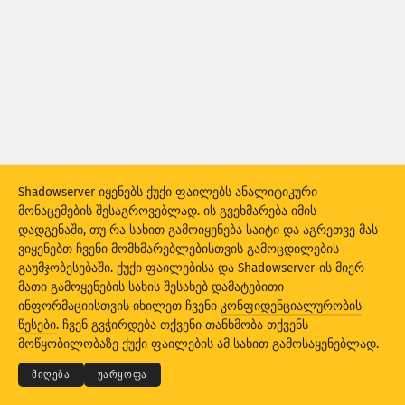
შეტევის სტატისტიკა: მოწყობილობები
დახმარება
ქვეყნები
მონაცემთა კომპლექტი
ზღვარი
Shadowserver იყენებს ქუქი ფაილებს ანალიტიკური
დააჯგუფეთ
ქვეყანა
ტეგი
მონაცემების შესაგროვებლად. ის გვეხმარება იმის
Stacking
სტეკში განთავსებული
გადაფარვა
დადგენაში, თუ რა სახით გამოიყენება საიტი და აგრეთვე მას
ვიყენებთ ჩვენი მომხმარებლებისთვის გამოცდილების
ავტომატური განახლების შედეგები
გაუმჯობესებაში. ქუქი ფაილებისა და Shadowserver-ის მიერ
მათი გამოყენების სახის შესახებ დამატებითი
საწყის პარამეტრებზე
განახლება
დაბრუნება
ინფორმაციისთვის იხილეთ ჩვენი
კონფიდენციალურობის
© 2026
THE SHADOWSERVER FOUNDATION
კონფიდენციალურობა და პირობები
წესები
. ჩვენ გვჭირდება თქვენი თანხმობა თქვენს
დაგვიკავშირდით
კრედიტები
მოწყობილობაზე ქუქი ფაილების ამ სახით გამოსაყენებლად.
PNG-ს სახით ჩამოტვირთვა
ენა
მიღება
უარყოფა