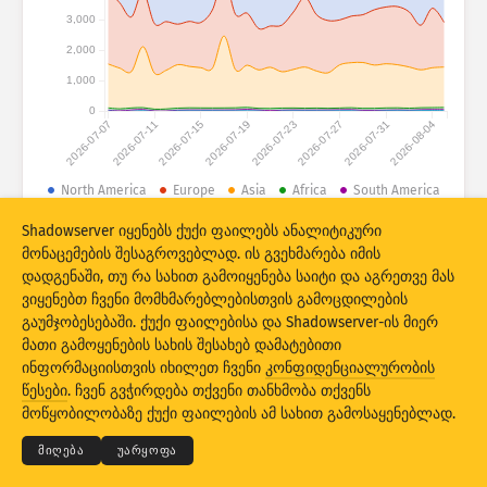
დახმარება
ზღვარი
3,000
დააჯგუფეთ
2,000
1,000
Stacking
სტეკში განთავსებული
გადაფარვა
0
ავტომატური განახლების შედეგები
2026-07-07
2026-07-11
2026-07-15
2026-07-19
2026-07-23
2026-07-27
2026-07-31
2026-08-04
საწყის პარამეტრებზე
განახლება
დაბრუნება
North America
Europe
Asia
Africa
South America
Oceania
Antarctica
Shadowserver იყენებს ქუქი ფაილებს ანალიტიკური
PNG-ს სახით ჩამოტვირთვა
ამ მონაცემების შესახებ
მონაცემების შესაგროვებლად. ის გვეხმარება იმის
© 2026 The Shadowserver Foundation
დადგენაში, თუ რა სახით გამოიყენება საიტი და აგრეთვე მას
ვიყენებთ ჩვენი მომხმარებლებისთვის გამოცდილების
გაუმჯობესებაში. ქუქი ფაილებისა და Shadowserver-ის მიერ
ინტერნეტით კონტროლის სისტემების მქონე მოწყობილობების
ციფრული ანაბეჭდის და ჰაკერების ხაფანგის შეტევების სტატისტიკა
მათი გამოყენების სახის შესახებ დამატებითი
თანადაფინანსებულია ევროკავშირის ევროპის გაერთიანების ფონდის
ინფორმაციისთვის იხილეთ ჩვენი
კონფიდენციალურობის
© 2026
THE SHADOWSERVER FOUNDATION
მიერ.
კონფიდენციალურობა და პირობები
წესები
. ჩვენ გვჭირდება თქვენი თანხმობა თქვენს
დაგვიკავშირდით
კრედიტები
მოწყობილობაზე ქუქი ფაილების ამ სახით გამოსაყენებლად.
ენა
მიღება
უარყოფა