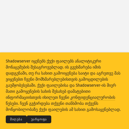
შეტევის სტატისტიკა: სუსტი მხარეები
ტეგები
შეტევის სტატისტიკა: მოწყობილობები
დახმარება
ქვეყნები
Shadowserver იყენებს ქუქი ფაილებს ანალიტიკური
ზღვარი
მონაცემების შესაგროვებლად. ის გვეხმარება იმის
დადგენაში, თუ რა სახით გამოიყენება საიტი და აგრეთვე მას
დააჯგუფეთ
ვიყენებთ ჩვენი მომხმარებლებისთვის გამოცდილების
Stacking
სტეკში განთავსებული
გადაფარვა
გაუმჯობესებაში. ქუქი ფაილებისა და Shadowserver-ის მიერ
მათი გამოყენების სახის შესახებ დამატებითი
ავტომატური განახლების შედეგები
ინფორმაციისთვის იხილეთ ჩვენი
კონფიდენციალურობის
© 2026
THE SHADOWSERVER FOUNDATION
კონფიდენციალურობა და პირობები
წესები
. ჩვენ გვჭირდება თქვენი თანხმობა თქვენს
საწყის პარამეტრებზე
დაგვიკავშირდით
კრედიტები
განახლება
მოწყობილობაზე ქუქი ფაილების ამ სახით გამოსაყენებლად.
დაბრუნება
ენა
მიღება
უარყოფა
PNG-ს სახით ჩამოტვირთვა
ამ მონაცემების შესახებ