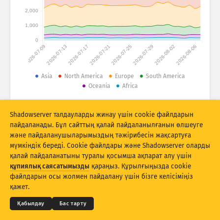
Шабуыл статистикасы: Құрылғылар
2,000
Елдер
Анықтама
1,000
0
2026-07-09
2026-07-13
2026-07-17
2026-07-21
2026-07-25
2026-07-29
2026-08-02
2026-08-06
Деректер жинағы
Шектеу
Asia
North America
Europe
South America
Oceania
Africa
Келесі бойынша топтау
Ел
Тег
© 2026 The Shadowserver Foundation
Stacking
Стектелген
Қабаттасу
Shadowserver талдауларды жинау үшін cookie файлдарын
Нәтижелерді автоматты түрде жаңарту
пайдаланады. Бұл сайттың қалай пайдаланылғанын өлшеуге
және пайдаланушыларымыздың тәжірибесін жақсартуға
Жаңарту
Бастапқы қалпына келтіру
мүмкіндік береді. Cookie файлдары және Shadowserver оларды
қалай пайдаланатыны туралы қосымша ақпарат алу үшін
құпиялық саясатымызды
қараңыз. Құрылғыңызда cookie
PNG ретінде жүктеп алу
© 2026
THE SHADOWSERVER FOUNDATION
Құпиялық және шарттар
Бізбен байланысыңыз
файлдарын осы жолмен пайдалану үшін бізге келісіміңіз
Авторлар туралы мәліметтер
қажет.
Тіл
Қабылдау
Бас тарту