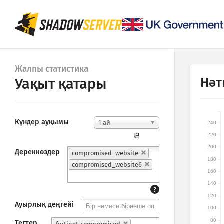
Жалпы статистика
Нәт
Уақыт қатары
Күндер ауқымы
1 ай
240
220
📆
200
Дереккөздер
compromised_website
180
compromised_website6
160
140
?
120
Ауырлық деңгейі
100
80
Тегтер