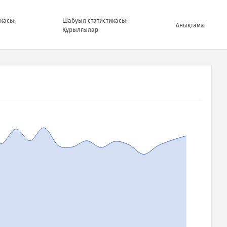
касы:
Шабуыл статистикасы:
Анықтама
Құрылғылар