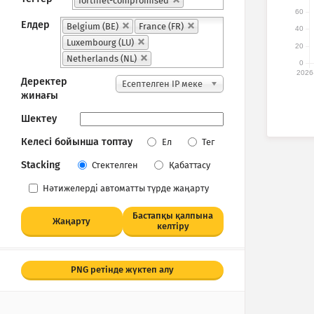
fortinet-compromised
60
Елдер
Belgium (BE)
France (FR)
40
Luxembourg (LU)
20
Netherlands (NL)
0
2026
Деректер
Есептелген IP меке
жинағы
нжайлары
Шектеу
Келесі бойынша топтау
Ел
Тег
Stacking
Стектелген
Қабаттасу
Нәтижелерді автоматты түрде жаңарту
Бастапқы қалпына
Жаңарту
келтіру
PNG ретінде жүктеп алу