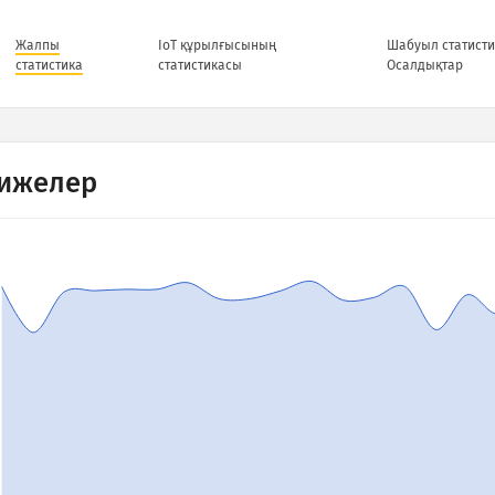
Жалпы
IoT құрылғысының
Шабуыл статисти
статистика
статистикасы
Осалдықтар
ижелер