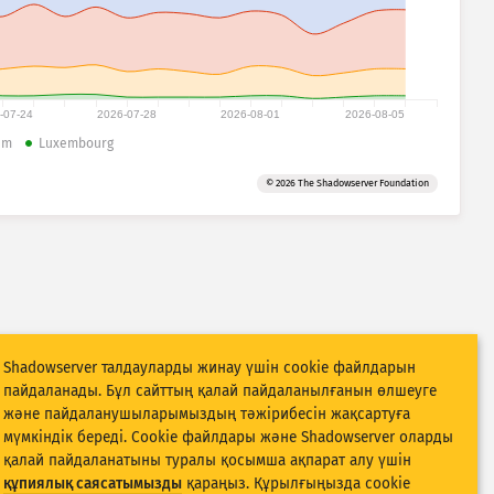
-07-24
2026-07-28
2026-08-01
2026-08-05
um
Luxembourg
© 2026 The Shadowserver Foundation
Shadowserver талдауларды жинау үшін cookie файлдарын
пайдаланады. Бұл сайттың қалай пайдаланылғанын өлшеуге
және пайдаланушыларымыздың тәжірибесін жақсартуға
мүмкіндік береді. Cookie файлдары және Shadowserver оларды
қалай пайдаланатыны туралы қосымша ақпарат алу үшін
құпиялық саясатымызды
қараңыз. Құрылғыңызда cookie