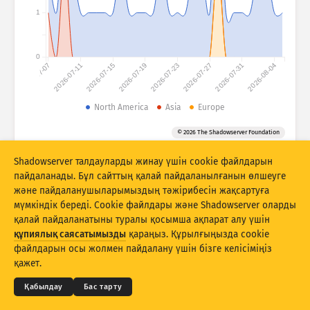
Шабуыл статистикасы: Құрылғылар
1
Елдер
Анықтама
0
2026-07-07
2026-07-11
2026-07-15
2026-07-19
2026-07-23
2026-07-27
2026-07-31
2026-08-04
Деректер жинағы
Шектеу
North America
Asia
Europe
Келесі бойынша топтау
Ел
Тег
© 2026 The Shadowserver Foundation
Stacking
Стектелген
Қабаттасу
Shadowserver талдауларды жинау үшін cookie файлдарын
Нәтижелерді автоматты түрде жаңарту
пайдаланады. Бұл сайттың қалай пайдаланылғанын өлшеуге
және пайдаланушыларымыздың тәжірибесін жақсартуға
Жаңарту
Бастапқы қалпына келтіру
мүмкіндік береді. Cookie файлдары және Shadowserver оларды
қалай пайдаланатыны туралы қосымша ақпарат алу үшін
құпиялық саясатымызды
қараңыз. Құрылғыңызда cookie
PNG ретінде жүктеп алу
© 2026
THE SHADOWSERVER FOUNDATION
Құпиялық және шарттар
Бізбен байланысыңыз
файлдарын осы жолмен пайдалану үшін бізге келісіміңіз
Авторлар туралы мәліметтер
қажет.
Тіл
Қабылдау
Бас тарту