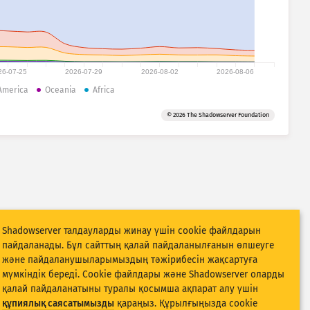
26-07-25
2026-07-29
2026-08-02
2026-08-06
America
Oceania
Africa
© 2026 The Shadowserver Foundation
Shadowserver талдауларды жинау үшін cookie файлдарын
пайдаланады. Бұл сайттың қалай пайдаланылғанын өлшеуге
және пайдаланушыларымыздың тәжірибесін жақсартуға
мүмкіндік береді. Cookie файлдары және Shadowserver оларды
қалай пайдаланатыны туралы қосымша ақпарат алу үшін
құпиялық саясатымызды
қараңыз. Құрылғыңызда cookie