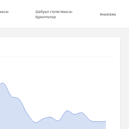
касы:
Шабуыл статистикасы:
Анықтама
Құрылғылар