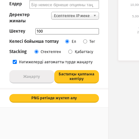
Елдер
10,00
Деректер
Есептелген IP меке
5,00
жинағы
нжайлары
Шектеу
2
Келесі бойынша топтау
Ел
Тег
Stacking
Стектелген
Қабаттасу
Нәтижелерді автоматты түрде жаңарту
Бастапқы қалпына
Жаңарту
келтіру
PNG ретінде жүктеп алу