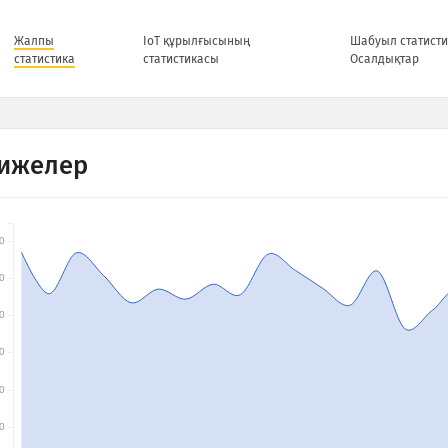
Жалпы
IoT құрылғысының
Шабуыл статисти
статистика
статистикасы
Осалдықтар
ижелер
0
0
0
0
0
0