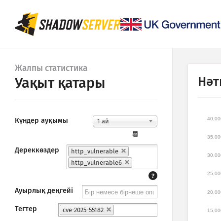
Жалпы статистика
Нәт
Уақыт қатары
40,00
Күндер ауқымы
1 ай
📆
35,00
Дереккөздер
http_vulnerable
30,00
http_vulnerable6
25,00
?
Ауырлық деңгейі
20,00
Тегтер
cve-2025-55182
15,00