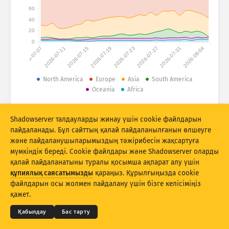
Шабуыл статистикасы: Құрылғылар
60
Елдер
40
Анықтама
20
0
2026-07-07
2026-07-11
2026-07-15
2026-07-19
2026-07-23
2026-07-27
2026-07-31
2026-08-04
Деректер жинағы
Шектеу
North America
Europe
Asia
South America
Oceania
Africa
Келесі бойынша топтау
Ел
Тег
© 2026 The Shadowserver Foundation
Stacking
Стектелген
Қабаттасу
Shadowserver талдауларды жинау үшін cookie файлдарын
Нәтижелерді автоматты түрде жаңарту
пайдаланады. Бұл сайттың қалай пайдаланылғанын өлшеуге
және пайдаланушыларымыздың тәжірибесін жақсартуға
Жаңарту
Бастапқы қалпына келтіру
мүмкіндік береді. Cookie файлдары және Shadowserver оларды
қалай пайдаланатыны туралы қосымша ақпарат алу үшін
құпиялық саясатымызды
қараңыз. Құрылғыңызда cookie
PNG ретінде жүктеп алу
© 2026
THE SHADOWSERVER FOUNDATION
Құпиялық және шарттар
Бізбен байланысыңыз
файлдарын осы жолмен пайдалану үшін бізге келісіміңіз
Авторлар туралы мәліметтер
қажет.
Тіл
Қабылдау
Бас тарту