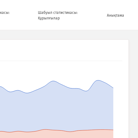
касы:
Шабуыл статистикасы:
Анықтама
Құрылғылар