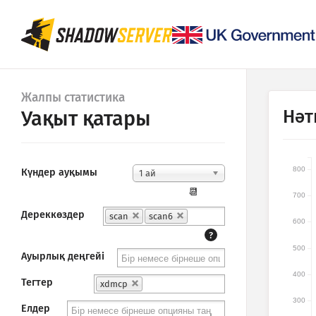
Жалпы статистика
Нәт
Уақыт қатары
800
Күндер ауқымы
1 ай
📆
700
Дереккөздер
scan
scan6
600
?
500
Ауырлық деңгейі
400
Тегтер
xdmcp
300
Елдер