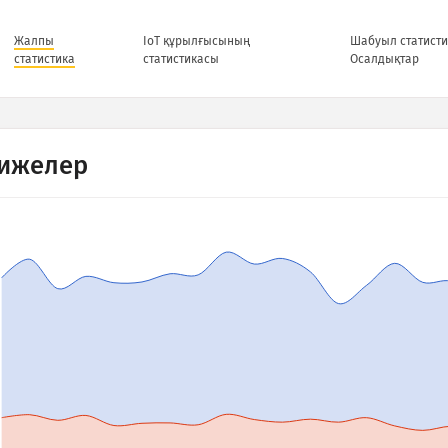
Жалпы
IoT құрылғысының
Шабуыл статисти
статистика
статистикасы
Осалдықтар
ижелер