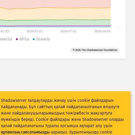
-07-23
2026-07-27
2026-07-31
2026-08-04
America
Africa
Oceania
© 2026 The Shadowserver Foundation
Shadowserver талдауларды жинау үшін cookie файлдарын
пайдаланады. Бұл сайттың қалай пайдаланылғанын өлшеуге
және пайдаланушыларымыздың тәжірибесін жақсартуға
мүмкіндік береді. Cookie файлдары және Shadowserver оларды
қалай пайдаланатыны туралы қосымша ақпарат алу үшін
құпиялық саясатымызды
қараңыз. Құрылғыңызда cookie