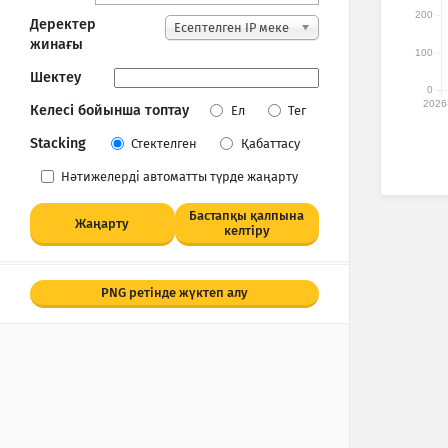
200
Деректер
Есептелген IP меке
жинағы
нжайлары
100
Шектеу
0
2026
Келесі бойынша топтау
Ел
Тег
Stacking
Стектелген
Қабаттасу
Нәтижелерді автоматты түрде жаңарту
Бастапқы қалпына
Жаңарту
келтіру
PNG ретінде жүктеп алу