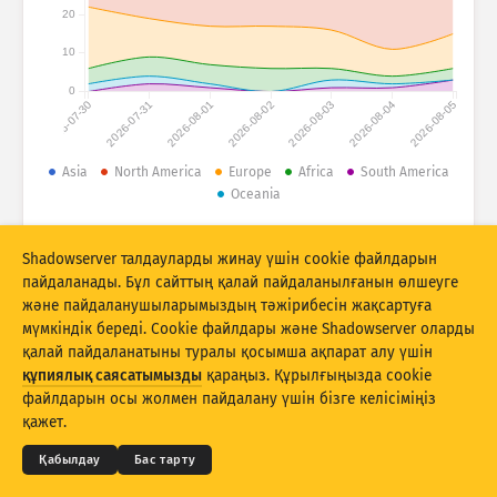
Шабуыл статистикасы: Құрылғылар
20
Елдер
Анықтама
10
0
2026-07-30
2026-07-31
2026-08-01
2026-08-02
2026-08-03
2026-08-04
2026-08-05
Деректер жинағы
Шектеу
Asia
North America
Europe
Africa
South America
Oceania
Келесі бойынша топтау
Ел
Тег
© 2026 The Shadowserver Foundation
Stacking
Стектелген
Қабаттасу
Shadowserver талдауларды жинау үшін cookie файлдарын
Нәтижелерді автоматты түрде жаңарту
пайдаланады. Бұл сайттың қалай пайдаланылғанын өлшеуге
және пайдаланушыларымыздың тәжірибесін жақсартуға
Жаңарту
Бастапқы қалпына келтіру
мүмкіндік береді. Cookie файлдары және Shadowserver оларды
қалай пайдаланатыны туралы қосымша ақпарат алу үшін
құпиялық саясатымызды
қараңыз. Құрылғыңызда cookie
PNG ретінде жүктеп алу
© 2026
THE SHADOWSERVER FOUNDATION
Құпиялық және шарттар
Бізбен байланысыңыз
файлдарын осы жолмен пайдалану үшін бізге келісіміңіз
Авторлар туралы мәліметтер
қажет.
Тіл
Қабылдау
Бас тарту