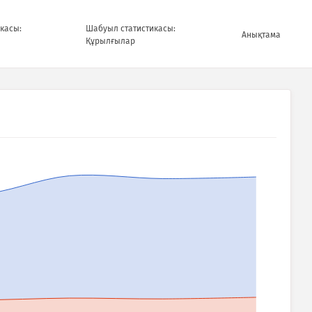
касы:
Шабуыл статистикасы:
Анықтама
Құрылғылар