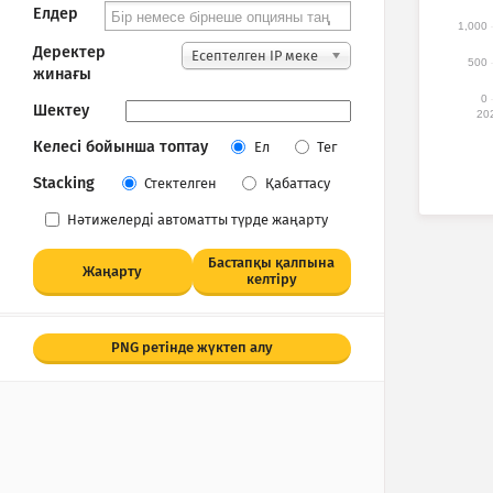
Елдер
1,000
Деректер
Есептелген IP меке
500
жинағы
нжайлары
0
Шектеу
20
Келесі бойынша топтау
Ел
Тег
Stacking
Стектелген
Қабаттасу
Нәтижелерді автоматты түрде жаңарту
Бастапқы қалпына
Жаңарту
келтіру
PNG ретінде жүктеп алу