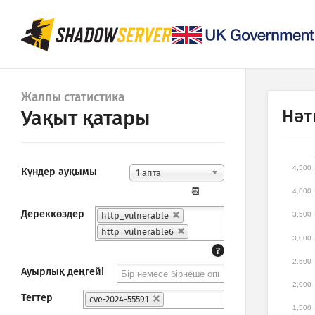
Жалпы статистика
Нәт
Уақыт қатары
4,500
Күндер ауқымы
1 апта
📆
4,000
Дереккөздер
http_vulnerable
3,500
http_vulnerable6
3,000
?
2,500
Ауырлық деңгейі
2,000
Тегтер
cve-2024-55591
1,500