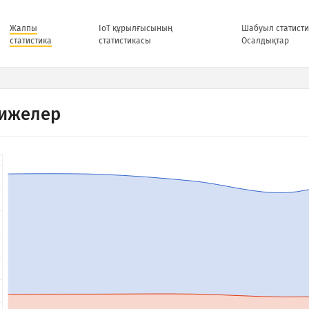
Жалпы
IoT құрылғысының
Шабуыл статисти
статистика
статистикасы
Осалдықтар
ижелер