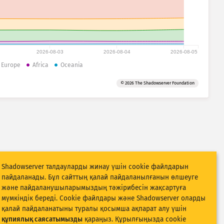
2026-08-03
2026-08-04
2026-08-05
Europe
Africa
Oceania
© 2026 The Shadowserver Foundation
Shadowserver талдауларды жинау үшін cookie файлдарын
пайдаланады. Бұл сайттың қалай пайдаланылғанын өлшеуге
және пайдаланушыларымыздың тәжірибесін жақсартуға
мүмкіндік береді. Cookie файлдары және Shadowserver оларды
қалай пайдаланатыны туралы қосымша ақпарат алу үшін
құпиялық саясатымызды
қараңыз. Құрылғыңызда cookie