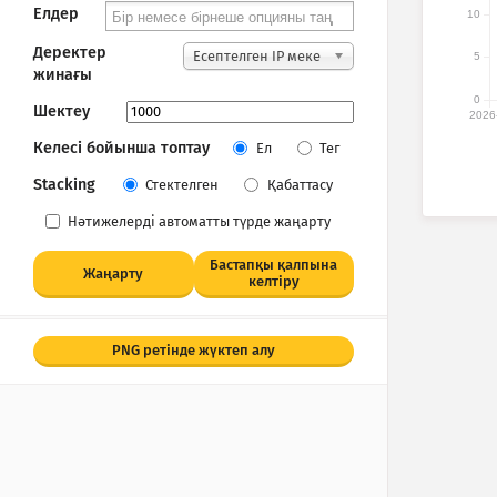
Елдер
10
Деректер
Есептелген IP меке
5
жинағы
нжайлары
0
Шектеу
2026
Келесі бойынша топтау
Ел
Тег
Stacking
Стектелген
Қабаттасу
Нәтижелерді автоматты түрде жаңарту
Бастапқы қалпына
Жаңарту
келтіру
PNG ретінде жүктеп алу