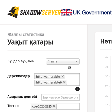
Жалпы статистика
Нәт
Уақыт қатары
40
Күндер ауқымы
1 апта
35
📆
Дереккөздер
http_vulnerable
30
http_vulnerable6
25
?
20
Ауырлық деңгейі
Тегтер
15
cve-2025-2825