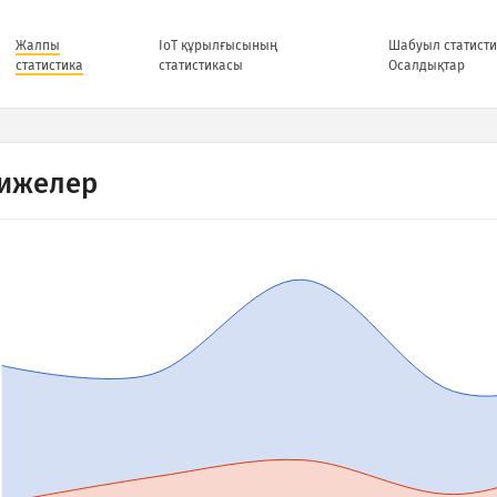
Жалпы
IoT құрылғысының
Шабуыл статисти
статистика
статистикасы
Осалдықтар
ижелер