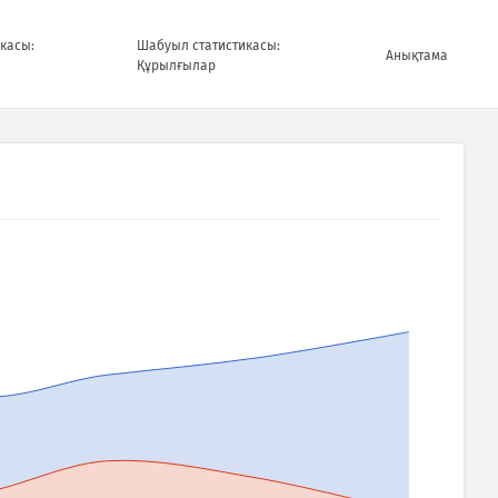
касы:
Шабуыл статистикасы:
Анықтама
Құрылғылар