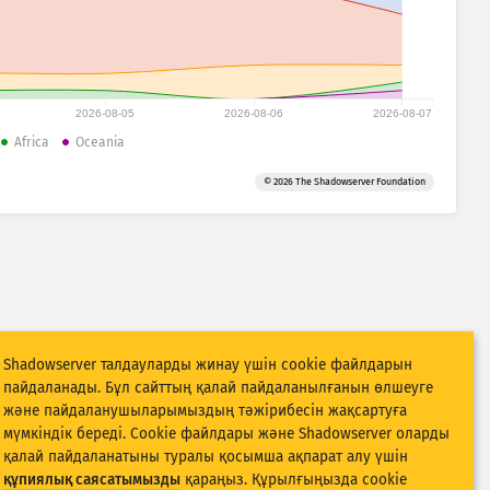
2026-08-05
2026-08-06
2026-08-07
Africa
Oceania
© 2026 The Shadowserver Foundation
Shadowserver талдауларды жинау үшін cookie файлдарын
пайдаланады. Бұл сайттың қалай пайдаланылғанын өлшеуге
және пайдаланушыларымыздың тәжірибесін жақсартуға
мүмкіндік береді. Cookie файлдары және Shadowserver оларды
қалай пайдаланатыны туралы қосымша ақпарат алу үшін
құпиялық саясатымызды
қараңыз. Құрылғыңызда cookie