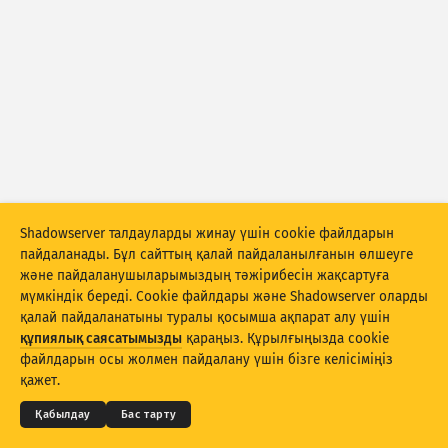
Шабуыл статистикасы: Құрылғылар
Анықтама
Елдер
Деректер жинағы
Шектеу
Келесі бойынша топтау
Ел
Тег
Shadowserver талдауларды жинау үшін cookie файлдарын
Stacking
Стектелген
Қабаттасу
пайдаланады. Бұл сайттың қалай пайдаланылғанын өлшеуге
және пайдаланушыларымыздың тәжірибесін жақсартуға
Нәтижелерді автоматты түрде жаңарту
мүмкіндік береді. Cookie файлдары және Shadowserver оларды
қалай пайдаланатыны туралы қосымша ақпарат алу үшін
Жаңарту
Бастапқы қалпына келтіру
құпиялық саясатымызды
қараңыз. Құрылғыңызда cookie
© 2026
THE SHADOWSERVER FOUNDATION
Құпиялық және шарттар
Бізбен байланысыңыз
файлдарын осы жолмен пайдалану үшін бізге келісіміңіз
Авторлар туралы мәліметтер
PNG ретінде жүктеп алу
қажет.
Тіл
Қабылдау
Бас тарту