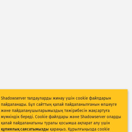
Shadowserver талдауларды жинау үшін cookie файлдарын
пайдаланады. Бұл сайттың қалай пайдаланылғанын өлшеуге
және пайдаланушыларымыздың тәжірибесін жақсартуға
мүмкіндік береді. Cookie файлдары және Shadowserver оларды
қалай пайдаланатыны туралы қосымша ақпарат алу үшін
құпиялық саясатымызды
қараңыз. Құрылғыңызда cookie