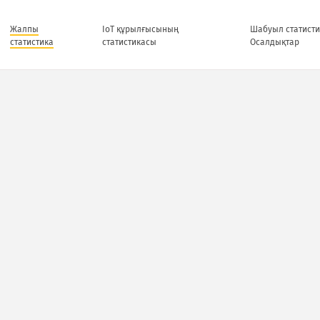
Жалпы
IoT құрылғысының
Шабуыл статисти
статистика
статистикасы
Осалдықтар