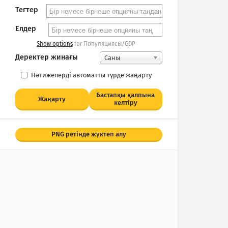
Тегтер
Елдер
Show options
for Популяциясы/GDP
Деректер жинағы
Саны
Нәтижелерді автоматты түрде жаңарту
Бастапқы қалпына
Жаңарту
келтіру
PNG ретінде жүктеп алу