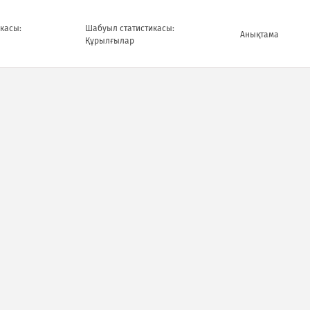
касы:
Шабуыл статистикасы:
Анықтама
Құрылғылар