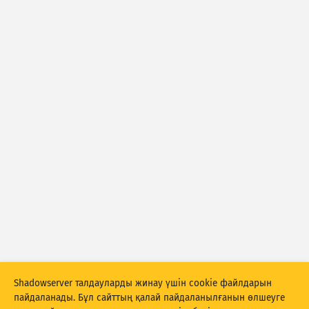
Шабуыл статистикасы: Құрылғылар
Тегтер
Анықтама
Елдер
Show options
for Популяциясы/GDP
Деректер жинағы
Нәтижелерді автоматты түрде жаңарту
Жаңарту
Бастапқы қалпына келтіру
PNG ретінде жүктеп алу
Shadowserver талдауларды жинау үшін cookie файлдарын
пайдаланады. Бұл сайттың қалай пайдаланылғанын өлшеуге