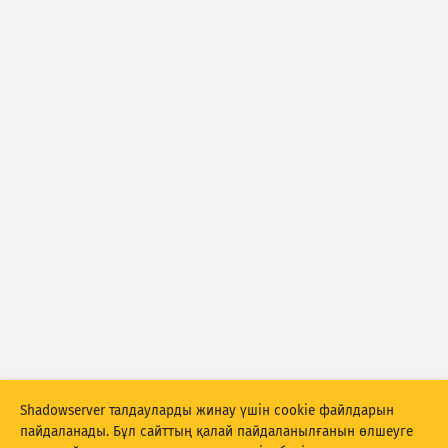
Шабуыл статистикасы: Құрылғылар
Тегтер
Анықтама
Елдер
Show options
for Популяциясы/GDP
Деректер жинағы
Нәтижелерді автоматты түрде жаңарту
Жаңарту
Бастапқы қалпына келтіру
PNG ретінде жүктеп алу
Shadowserver талдауларды жинау үшін cookie файлдарын
пайдаланады. Бұл сайттың қалай пайдаланылғанын өлшеуге