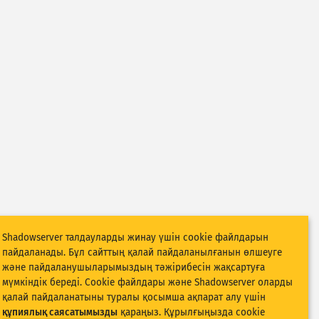
Shadowserver талдауларды жинау үшін cookie файлдарын
пайдаланады. Бұл сайттың қалай пайдаланылғанын өлшеуге
және пайдаланушыларымыздың тәжірибесін жақсартуға
мүмкіндік береді. Cookie файлдары және Shadowserver оларды
қалай пайдаланатыны туралы қосымша ақпарат алу үшін
құпиялық саясатымызды
қараңыз. Құрылғыңызда cookie