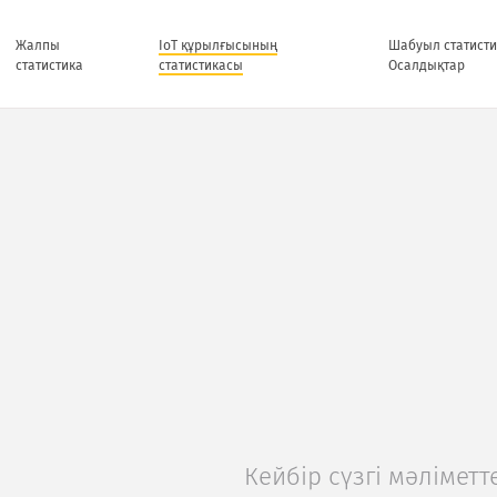
Жалпы
IoT құрылғысының
Шабуыл статисти
статистика
статистикасы
Осалдықтар
Кейбір сүзгі мәліметте