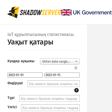
IoT құрылғысының статистикасы
Уақыт қатары
Күндер ауқымы
Other date range...
📆
–
Өндіруші
?
Түрі
Үлгісі