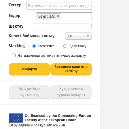
Тегтер
Елдер
Egypt (EG)
Шектеу
Келесі бойынша топтау
Ел
Stacking
Стектелген
Қабаттасу
Нәтижелерді автоматты түрде жаңарту
Бастапқы қалпына
Жаңарту
келтіру
PNG ретінде
Бұл деректер
жүктеп алу
туралы ақпарат
Шабуылдаушы IoT құрылғысының