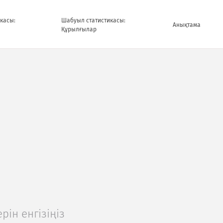
касы:
Шабуыл статистикасы:
Анықтама
Құрылғылар
рін енгізіңіз