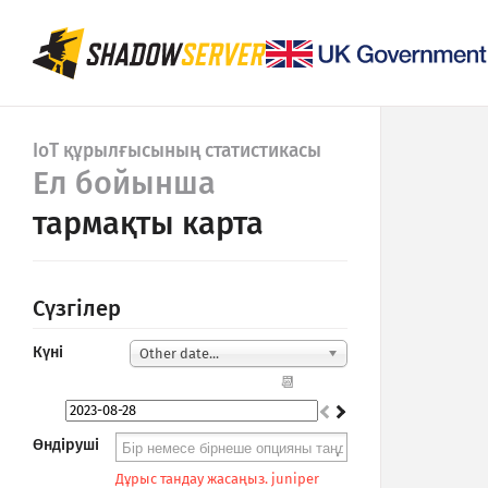
IoT құрылғысының статистикасы
Ел бойынша
тармақты карта
Сүзгілер
Күні
Other date...
📆
Өндіруші
Дұрыс тандау жасаңыз. juniper