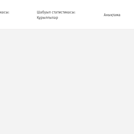
касы:
Шабуыл статистикасы:
Анықтама
Құрылғылар