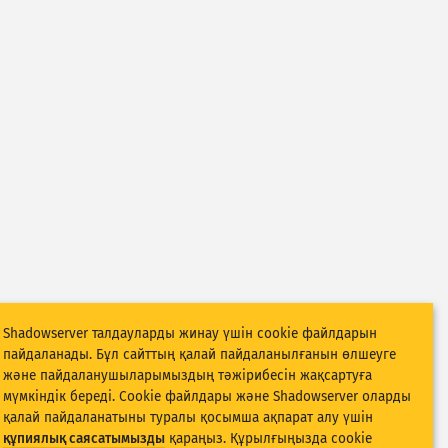
Shadowserver талдауларды жинау үшін cookie файлдарын
пайдаланады. Бұл сайттың қалай пайдаланылғанын өлшеуге
және пайдаланушыларымыздың тәжірибесін жақсартуға
мүмкіндік береді. Cookie файлдары және Shadowserver оларды
қалай пайдаланатыны туралы қосымша ақпарат алу үшін
құпиялық саясатымызды
қараңыз. Құрылғыңызда cookie