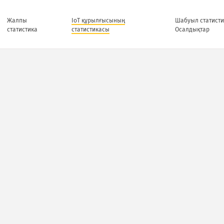
Жалпы
IoT құрылғысының
Шабуыл статисти
статистика
статистикасы
Осалдықтар