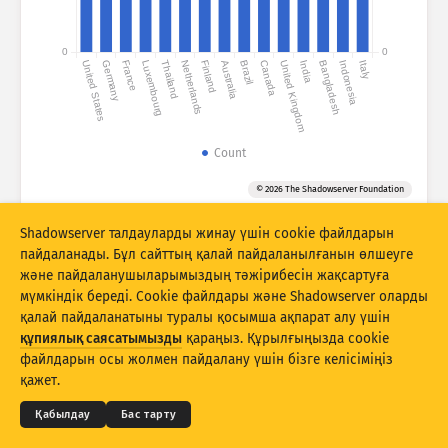
Шабуыл статистикасы: Осалдықтар
Тегтер
0
0
United States
Germany
France
Luxembourg
Thailand
Netherlands
Finland
Australia
Brazil
Canada
United Kingdom
India
Bangladesh
Indonesia
Italy
Шабуыл статистикасы: Құрылғылар
Анықтама
Елдер
Count
© 2026 The Shadowserver Foundation
Шектеу
Shadowserver талдауларды жинау үшін cookie файлдарын
Бұл диаграмма стилі үшін 110 шегі тым үлкен. Шағын шектеу
автоматты түрде таңдалды.
пайдаланады. Бұл сайттың қалай пайдаланылғанын өлшеуге
және пайдаланушыларымыздың тәжірибесін жақсартуға
Келесі бойынша топтау
мүмкіндік береді. Cookie файлдары және Shadowserver оларды
Мына санат бойынша
Күнделікті орташа
Жалпы
қалай пайдаланатыны туралы қосымша ақпарат алу үшін
саны:
құпиялық саясатымызды
қараңыз. Құрылғыңызда cookie
© 2026
THE SHADOWSERVER FOUNDATION
Құпиялық және шарттар
Бізбен байланысыңыз
файлдарын осы жолмен пайдалану үшін бізге келісіміңіз
Деректер масштабы
Авторлар туралы мәліметтер
қажет.
Стиль
Тіл
Қабылдау
Бас тарту
Нәтижелерді автоматты түрде жаңарту