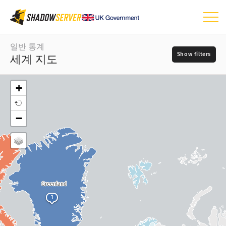
대시보드
일반 통계
세계 지도
일반 통계
세계 지도
+
지역 지도
일
−
비교 지도
📆
트리 맵
지도 유형
시계열
?
시각화
소스
Greenland
IoT 디바이스 통계
1
공격 통계: 취약점
?