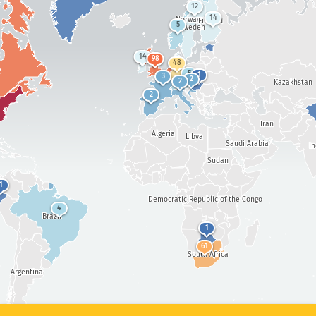
심각도
공격 통계: 디바이스
12
14
Norway
Finland
5
Sweden
도움말
태그
14
98
48
5
1
3
2
2
Kazakhstan
2
국가
Iran
Algeria
Libya
Saudi Arabia
I
Sudan
Show options
for 모집단/GDP
1
데이터 세트
Democratic Republic of the Congo
4
데이터 스케일
Brazil
1
결과 자동으로 업데이트
61
South Africa
업데이트
리셋
Argentina
PNG로 다운로드