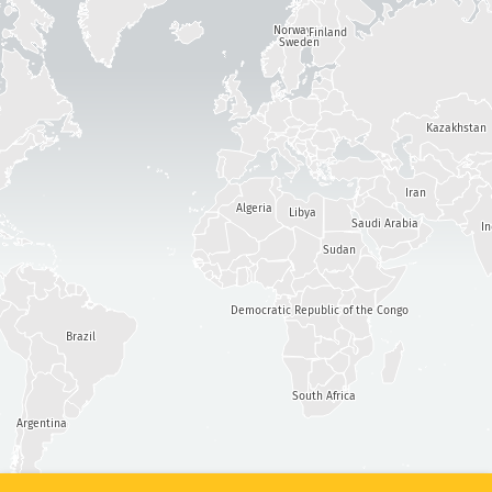
공격 통계: 디바이스
Norway
심각도
Finland
Sweden
도움말
태그
Kazakhstan
Iran
국가
Algeria
Libya
Saudi Arabia
I
Sudan
Show options
for 모집단/GDP
Democratic Republic of the Congo
데이터 세트
Brazil
데이터 스케일
결과 자동으로 업데이트
South Africa
Argentina
업데이트
리셋