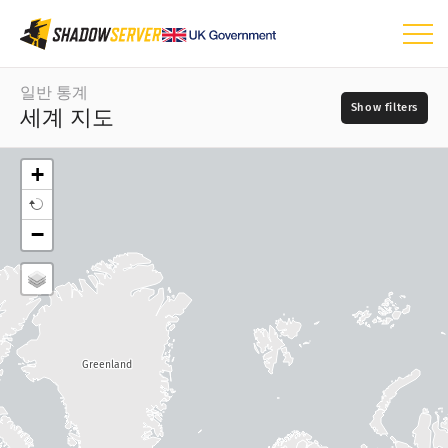
대시보드
일반 통계
세계 지도
일반 통계
세계 지도
+
지역 지도
일
−
비교 지도
📆
트리 맵
지도 유형
시계열
?
시각화
소스
Greenland
IoT 디바이스 통계
공격 통계: 취약점
필수 항목입니다.
?