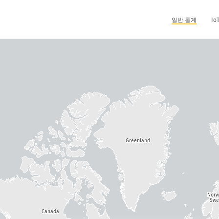
일반 통계
I
Greenland
Nor
Swe
Canada