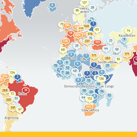
심각도
공격 통계: 디바이스
127
6
28
Norway
Finland
99
Sweden
도움말
13
19
1
태그
79
394
248
525
175
65
74
731
46
1K
814
176
804
Kazakhstan
25
9
23
736
231
931
29
국가
44
50
68
Iran
171
6
7
171
Algeria
283
Libya
93
Saudi Arabia
5
9
I
4
2
15
21
12
Sudan
4
48
6
10
124
20
1
2
Show options
for 모집단/GDP
33
654
2
2
25
136
3
8
20
15
데이터 세트
18
Democratic Republic of the Congo
3K
268
19
2
데이터 스케일
14
20
Brazil
72
12
8
44
53
112
320
결과 자동으로 업데이트
542
197
67
South Africa
업데이트
리셋
Argentina
PNG로 다운로드