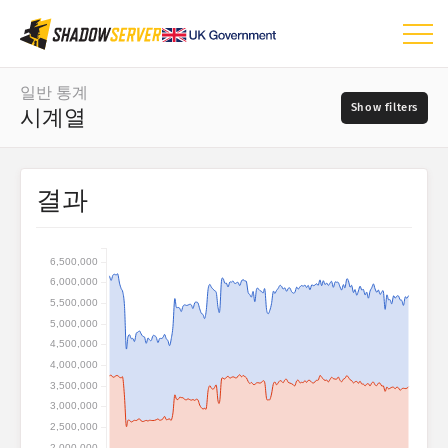
대시보드
일반 통계
시계열
일반 통계
세계 지도
날짜 범위
결과
📆
지역 지도
소스
비교 지도
6,500,000
트리 맵
6,000,000
?
시계열
5,500,000
5,000,000
심각도
시각화
4,500,000
4,000,000
IoT 디바이스 통계
3,500,000
태그
3,000,000
공격 통계: 취약점
2,500,000
2,000,000