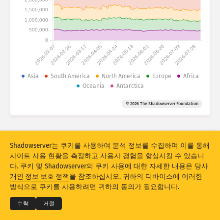
공격 통계: 디바이스
1,500,000
국가
1,000,000
도움말
500,000
0
2026-02-07
2026-02-26
2026-03-17
2026-04-05
2026-04-24
2026-05-13
2026-06-01
2026-06-20
2026-07-09
2026-07-28
데이터 세트
Asia
South America
North America
Europe
Africa
제한
Oceania
Antarctica
그룹화 기준
국가
태그
© 2026 The Shadowserver Foundation
Stacking
스택형
중복
결과 자동으로 업데이트
Shadowserver는 쿠키를 사용하여 분석 정보를 수집하며 이를 통해
업데이트
리셋
사이트 사용 현황을 측정하고 사용자 경험을 향상시킬 수 있습니
다. 쿠키 및 Shadowserver의 쿠키 사용에 대한 자세한 내용은 당사
PNG로 다운로드
© 2026
THE SHADOWSERVER FOUNDATION
개인 정보 보호 정책
을 참조하십시오. 귀하의 디바이스에 이러한
개인 정보 보호 및 약관
문의
크레딧
방식으로 쿠키를 사용하려면 귀하의 동의가 필요합니다.
언어
수락
거절