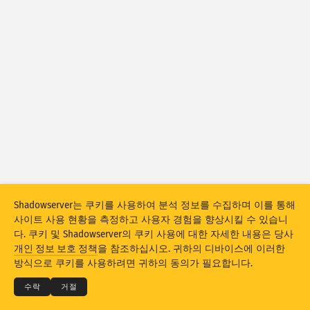
공격 통계: 디바이스
도움말
국가
데이터 세트
제한
그룹화 기준
국가
태그
Stacking
스택형
중복
결과 자동으로 업데이트
Shadowserver는 쿠키를 사용하여 분석 정보를 수집하며 이를 통해
사이트 사용 현황을 측정하고 사용자 경험을 향상시킬 수 있습니
업데이트
리셋
다. 쿠키 및 Shadowserver의 쿠키 사용에 대한 자세한 내용은 당사
© 2026
THE SHADOWSERVER FOUNDATION
개인 정보 보호 정책
을 참조하십시오. 귀하의 디바이스에 이러한
개인 정보 보호 및 약관
문의
크레딧
PNG로 다운로드
방식으로 쿠키를 사용하려면 귀하의 동의가 필요합니다.
언어
수락
거절