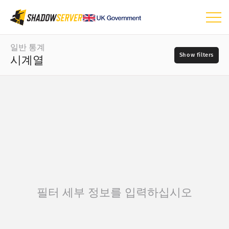
대시보드
일반 통계
시계열
일반 통계
세계 지도
날짜 범위
📆
지역 지도
–
비교 지도
소스
트리 맵
시계열
?
시각화
심각도
필터 세부 정보를 입력하십시오
IoT 디바이스 통계
공격 통계: 취약점
태그