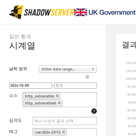
일반 통계
결
시계열
120,00
날짜 범위
Other date range...
110,00
📆
100,00
–
90,00
소스
80,00
http_vulnerable
http_vulnerable6
70,00
60,00
?
50,00
심각도
40,00
태그
cve-2024-23113
30,00