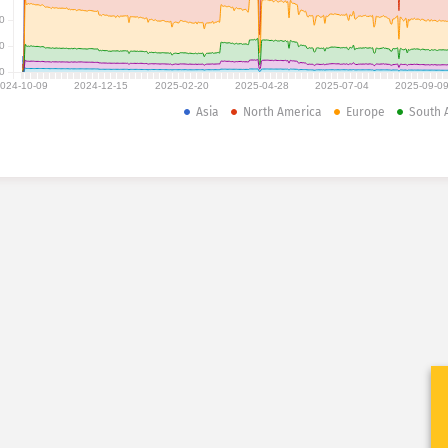
0
0
0
024-10-09
2024-12-15
2025-02-20
2025-04-28
2025-07-04
2025-09-0
Asia
North America
Europe
South 