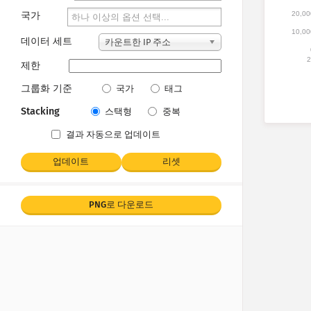
20,00
국가
10,00
데이터 세트
카운트한 IP 주소
2
제한
그룹화 기준
국가
태그
Stacking
스택형
중복
결과 자동으로 업데이트
업데이트
리셋
PNG로 다운로드