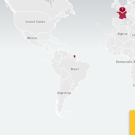
1
United States
Algeria
Li
Mexico
Democratic R
Brazil
S
Argentina