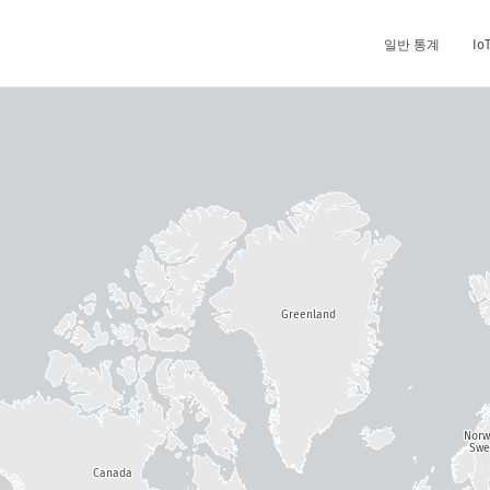
일반 통계
I
Greenland
Nor
Swe
Canada