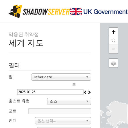
+
악용된 취약점
세계 지도
−
필터
일
Other date...
📆
호스트 유형
소스
포트
벤더
옵션 선택...