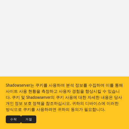
공격 통계: 취약점
태그
공격 통계: 디바이스
도움말
국가
제한
그룹화 기준
Stacking
스택형
중복
Shadowserver는 쿠키를 사용하여 분석 정보를 수집하며 이를 통해
결과 자동으로 업데이트
사이트 사용 현황을 측정하고 사용자 경험을 향상시킬 수 있습니
다. 쿠키 및 Shadowserver의 쿠키 사용에 대한 자세한 내용은 당사
© 2026
THE SHADOWSERVER FOUNDATION
업데이트
리셋
개인 정보 보호 정책
을 참조하십시오. 귀하의 디바이스에 이러한
개인 정보 보호 및 약관
문의
크레딧
방식으로 쿠키를 사용하려면 귀하의 동의가 필요합니다.
PNG로 다운로드
이 데이터 정보
언어
수락
거절