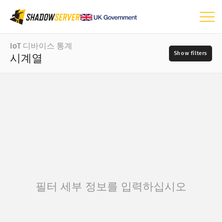
대시보드
IoT 디바이스 통계
시계열
일반 통계
IoT 디바이스 통계
날짜 범위
📆
세계 지도
벤더
지역 지도
국가별 트리 맵
벤더별 트리 맵
?
유형별 트리 맵
유형
필터 세부 정보를 입력하십시오
모델별 트리 맵
시계열
모델
시각화