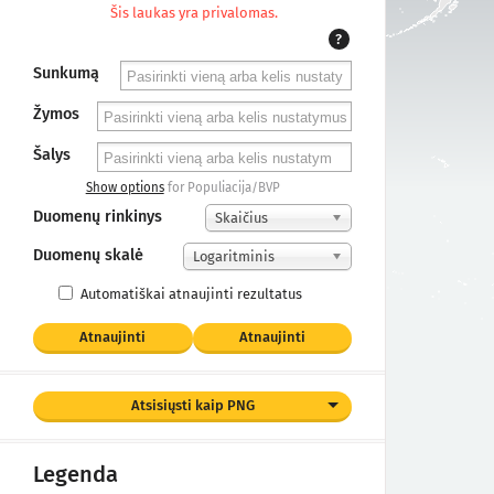
Šis laukas yra privalomas.
?
Sunkumą
Žymos
Šalys
Show options
for Populiacija/BVP
Duomenų rinkinys
Skaičius
Duomenų skalė
Logaritminis
Automatiškai atnaujinti rezultatus
Atnaujinti
Atnaujinti
Atsisiųsti kaip PNG
Legenda