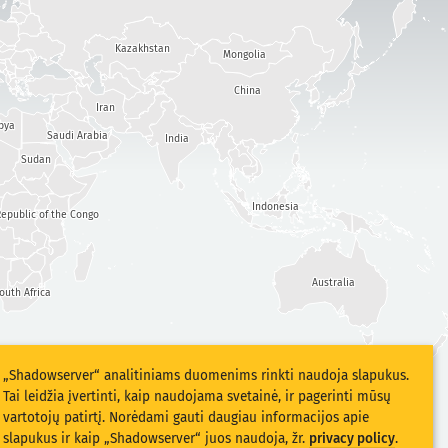
Kazakhstan
Mongolia
China
Iran
bya
Saudi Arabia
India
Sudan
Indonesia
epublic of the Congo
Australia
outh Africa
„Shadowserver“ analitiniams duomenims rinkti naudoja slapukus.
Tai leidžia įvertinti, kaip naudojama svetainė, ir pagerinti mūsų
vartotojų patirtį. Norėdami gauti daugiau informacijos apie
slapukus ir kaip „Shadowserver“ juos naudoja, žr.
privacy policy
.