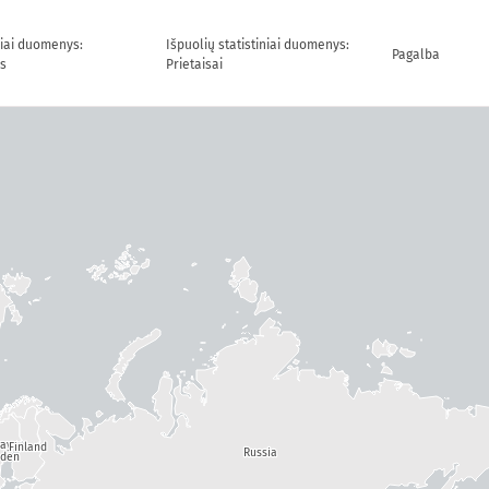
niai duomenys:
Išpuolių statistiniai duomenys:
Pagalba
s
Prietaisai
way
Finland
Russia
den