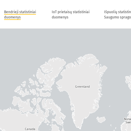
Bendrieji statistiniai
IoT prietaisų statistiniai
Išpuolių statisti
duomenys
duomenys
Saugumo sprago
Greenland
Nor
Swe
Canada