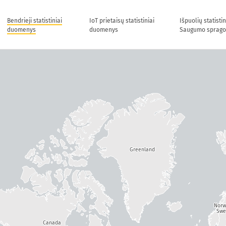
Bendrieji statistiniai
IoT prietaisų statistiniai
Išpuolių statisti
duomenys
duomenys
Saugumo sprago
Greenland
Nor
Swe
Canada