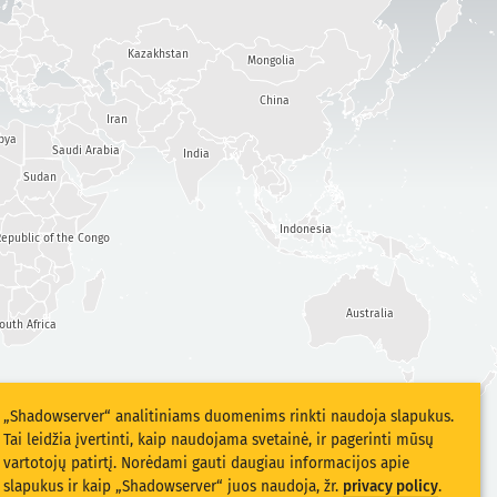
Kazakhstan
Mongolia
China
Iran
bya
Saudi Arabia
India
Sudan
Indonesia
epublic of the Congo
Australia
outh Africa
„Shadowserver“ analitiniams duomenims rinkti naudoja slapukus.
Tai leidžia įvertinti, kaip naudojama svetainė, ir pagerinti mūsų
vartotojų patirtį. Norėdami gauti daugiau informacijos apie
slapukus ir kaip „Shadowserver“ juos naudoja, žr.
privacy policy
.