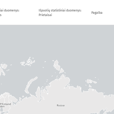
niai duomenys:
Išpuolių statistiniai duomenys:
Pagalba
s
Prietaisai
way
Finland
Russia
den