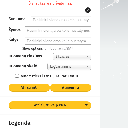
Šis laukas yra privalomas.
?
Sunkumą
Žymos
Šalys
Show options
for Populiacija/BVP
Duomenų rinkinys
Skaičius
Duomenų skalė
Logaritminis
Automatiškai atnaujinti rezultatus
Atnaujinti
Atnaujinti
Atsisiųsti kaip PNG
Legenda