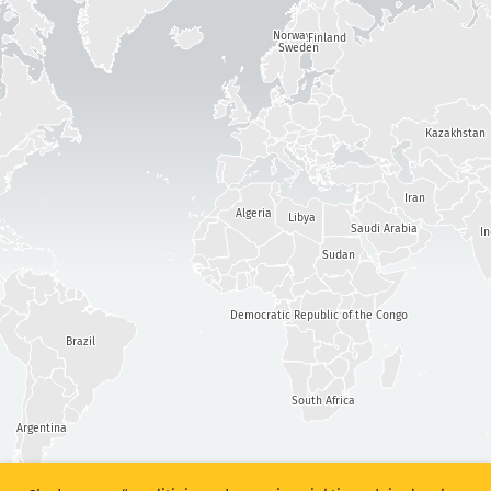
Išpuolių statistiniai duomenys: Prietaisai
Sunkumą
Norway
Finland
Pagalba
Sweden
Žymos
Kazakhstan
Iran
Šalys
Algeria
Libya
Saudi Arabia
I
Sudan
Show options
for Populiacija/BVP
Duomenų rinkinys
Democratic Republic of the Congo
Brazil
Duomenų skalė
Automatiškai atnaujinti rezultatus
South Africa
Argentina
Atnaujinti
Atnaujinti
Atsisiųsti kaip PNG