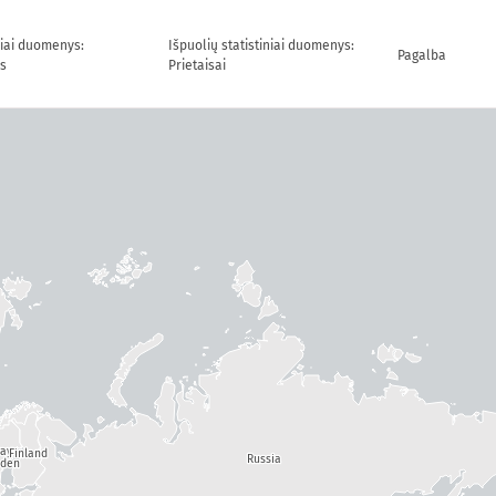
niai duomenys:
Išpuolių statistiniai duomenys:
Pagalba
s
Prietaisai
way
Finland
Russia
den