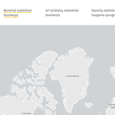
Bendrieji statistiniai
IoT prietaisų statistiniai
Išpuolių statisti
duomenys
duomenys
Saugumo sprago
Greenland
Nor
Swe
Canada