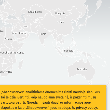
Kazakhstan
Mongolia
China
Iran
bya
Saudi Arabia
India
Sudan
Indonesia
epublic of the Congo
Australia
outh Africa
„Shadowserver“ analitiniams duomenims rinkti naudoja slapukus.
Tai leidžia įvertinti, kaip naudojama svetainė, ir pagerinti mūsų
vartotojų patirtį. Norėdami gauti daugiau informacijos apie
slapukus ir kaip „Shadowserver“ juos naudoja, žr.
privacy policy
.