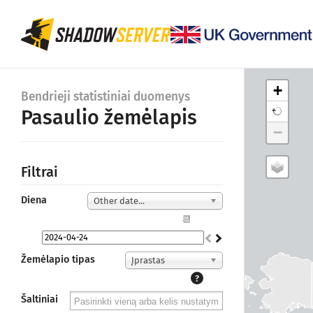
+
Bendrieji statistiniai duomenys
Pasaulio žemėlapis
−
Filtrai
Diena
Other date...
📆
Žemėlapio tipas
Įprastas
?
Šaltiniai