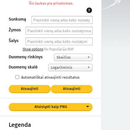
Šis laukas yra privalomas.
?
Sunkumą
Žymos
Šalys
Show options
for Populiacija/BVP
Duomenų rinkinys
Skaičius
Duomenų skalė
Logaritminis
Automatiškai atnaujinti rezultatus
Atnaujinti
Atnaujinti
Atsisiųsti kaip PNG
Legenda