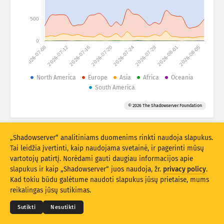
Išpuolių statistiniai duomenys: Prietaisai
Šalys
500
Pagalba
0
2026-07-08
2026-07-12
2026-07-16
2026-07-20
2026-07-24
2026-07-28
2026-08-01
2026-08-05
Duomenų rinkinys
Riba
North America
Europe
Asia
Africa
Oceania
South America
Grupuokite pagal
Šalį
Žymą
© 2026 The Shadowserver Foundation
Stacking
Sukrauta
Persidengia
Automatiškai atnaujinti rezultatus
„Shadowserver“ analitiniams duomenims rinkti naudoja slapukus.
Atnaujinti
Atnaujinti
Tai leidžia įvertinti, kaip naudojama svetainė, ir pagerinti mūsų
vartotojų patirtį. Norėdami gauti daugiau informacijos apie
slapukus ir kaip „Shadowserver“ juos naudoja, žr.
privacy policy
.
Atsisiųsti kaip PNG
© 2026
THE SHADOWSERVER FOUNDATION
Privatumo politika ir sąlygos
Kad tokiu būdu galėtume naudoti slapukus jūsų prietaise, mums
Susisiekite su mumis
Kūrėjų sąrašas
reikalingas jūsų sutikimas.
Kalba
Sutikti
Nesutikti