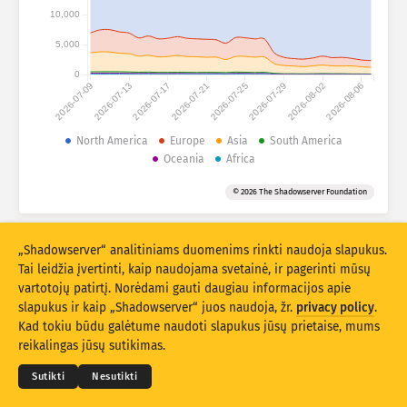
Išpuolių statistiniai duomenys: Prietaisai
10,000
Šalys
Pagalba
5,000
0
2026-07-09
2026-07-13
2026-07-17
2026-07-21
2026-07-25
2026-07-29
2026-08-02
2026-08-06
Duomenų rinkinys
Riba
North America
Europe
Asia
South America
Oceania
Africa
Grupuokite pagal
Šalį
Žymą
© 2026 The Shadowserver Foundation
Stacking
Sukrauta
Persidengia
Automatiškai atnaujinti rezultatus
„Shadowserver“ analitiniams duomenims rinkti naudoja slapukus.
Atnaujinti
Atnaujinti
Tai leidžia įvertinti, kaip naudojama svetainė, ir pagerinti mūsų
vartotojų patirtį. Norėdami gauti daugiau informacijos apie
slapukus ir kaip „Shadowserver“ juos naudoja, žr.
privacy policy
.
Atsisiųsti kaip PNG
© 2026
THE SHADOWSERVER FOUNDATION
Privatumo politika ir sąlygos
Kad tokiu būdu galėtume naudoti slapukus jūsų prietaise, mums
Susisiekite su mumis
Kūrėjų sąrašas
reikalingas jūsų sutikimas.
Kalba
Sutikti
Nesutikti