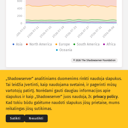
600
Išpuolių statistiniai duomenys: Prietaisai
400
Šalys
Pagalba
200
0
2026-07-07
2026-07-11
2026-07-15
2026-07-19
2026-07-23
2026-07-27
2026-07-31
2026-08-04
Duomenų rinkinys
Riba
Asia
North America
Europe
South America
Africa
Oceania
Grupuokite pagal
Šalį
Žymą
© 2026 The Shadowserver Foundation
Stacking
Sukrauta
Persidengia
Automatiškai atnaujinti rezultatus
„Shadowserver“ analitiniams duomenims rinkti naudoja slapukus.
Atnaujinti
Atnaujinti
Tai leidžia įvertinti, kaip naudojama svetainė, ir pagerinti mūsų
vartotojų patirtį. Norėdami gauti daugiau informacijos apie
slapukus ir kaip „Shadowserver“ juos naudoja, žr.
privacy policy
.
Atsisiųsti kaip PNG
© 2026
THE SHADOWSERVER FOUNDATION
Privatumo politika ir sąlygos
Kad tokiu būdu galėtume naudoti slapukus jūsų prietaise, mums
Susisiekite su mumis
Kūrėjų sąrašas
reikalingas jūsų sutikimas.
Kalba
Sutikti
Nesutikti