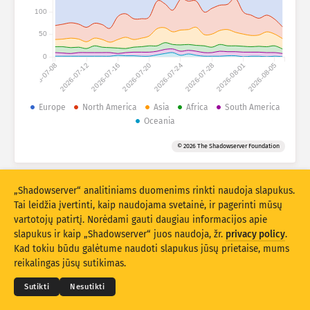
Išpuolių statistiniai duomenys: Prietaisai
100
Šalys
Pagalba
50
0
2026-07-08
2026-07-12
2026-07-16
2026-07-20
2026-07-24
2026-07-28
2026-08-01
2026-08-05
Duomenų rinkinys
Riba
Europe
North America
Asia
Africa
South America
Oceania
Grupuokite pagal
Šalį
Žymą
© 2026 The Shadowserver Foundation
Stacking
Sukrauta
Persidengia
Automatiškai atnaujinti rezultatus
„Shadowserver“ analitiniams duomenims rinkti naudoja slapukus.
Atnaujinti
Atnaujinti
Tai leidžia įvertinti, kaip naudojama svetainė, ir pagerinti mūsų
vartotojų patirtį. Norėdami gauti daugiau informacijos apie
slapukus ir kaip „Shadowserver“ juos naudoja, žr.
privacy policy
.
Atsisiųsti kaip PNG
© 2026
THE SHADOWSERVER FOUNDATION
Privatumo politika ir sąlygos
Kad tokiu būdu galėtume naudoti slapukus jūsų prietaise, mums
Susisiekite su mumis
Kūrėjų sąrašas
reikalingas jūsų sutikimas.
Kalba
Sutikti
Nesutikti