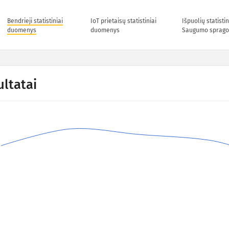
Bendrieji statistiniai
IoT prietaisų statistiniai
Išpuolių statisti
duomenys
duomenys
Saugumo sprago
ultatai