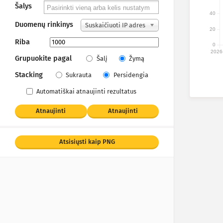
Šalys
40
Duomenų rinkinys
Suskaičiuoti IP adres
20
ai
Riba
0
2026
Grupuokite pagal
Šalį
Žymą
Stacking
Sukrauta
Persidengia
Automatiškai atnaujinti rezultatus
Atnaujinti
Atnaujinti
Atsisiųsti kaip PNG