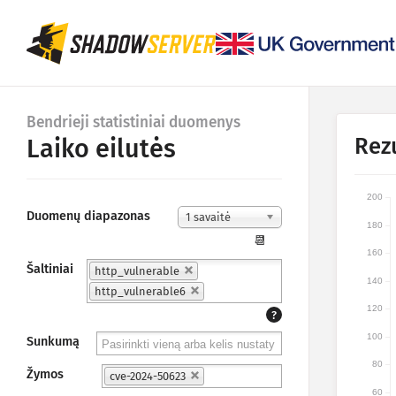
Bendrieji statistiniai duomenys
Rez
Laiko eilutės
200
Duomenų diapazonas
1 savaitė
180
📆
160
Šaltiniai
http_vulnerable
140
http_vulnerable6
120
?
100
Sunkumą
80
Žymos
cve-2024-50623
60