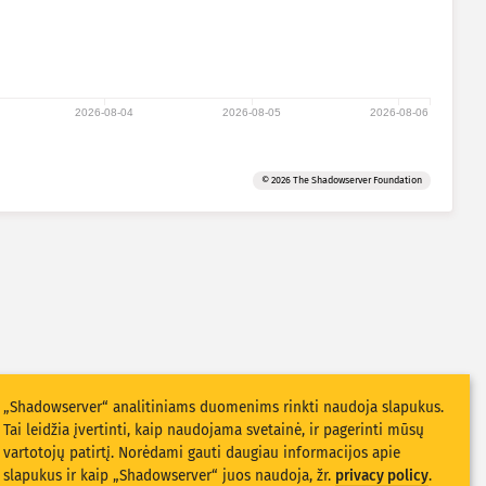
2026-08-04
2026-08-05
2026-08-06
© 2026 The Shadowserver Foundation
„Shadowserver“ analitiniams duomenims rinkti naudoja slapukus.
Tai leidžia įvertinti, kaip naudojama svetainė, ir pagerinti mūsų
vartotojų patirtį. Norėdami gauti daugiau informacijos apie
slapukus ir kaip „Shadowserver“ juos naudoja, žr.
privacy policy
.