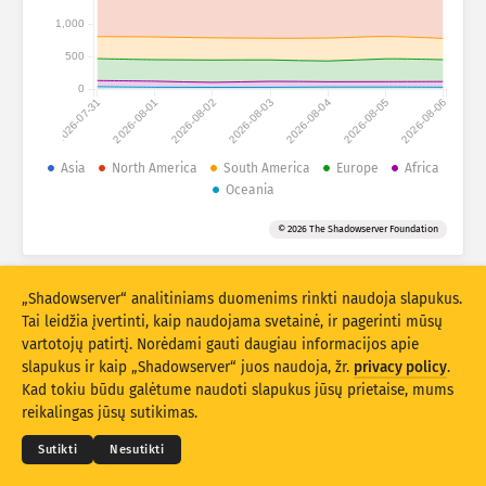
Išpuolių statistiniai duomenys: Prietaisai
1,000
Šalys
Pagalba
500
0
2026-07-31
2026-08-01
2026-08-02
2026-08-03
2026-08-04
2026-08-05
2026-08-06
Duomenų rinkinys
Riba
Asia
North America
South America
Europe
Africa
Oceania
Grupuokite pagal
Šalį
Žymą
© 2026 The Shadowserver Foundation
Stacking
Sukrauta
Persidengia
Automatiškai atnaujinti rezultatus
„Shadowserver“ analitiniams duomenims rinkti naudoja slapukus.
Atnaujinti
Atnaujinti
Tai leidžia įvertinti, kaip naudojama svetainė, ir pagerinti mūsų
vartotojų patirtį. Norėdami gauti daugiau informacijos apie
slapukus ir kaip „Shadowserver“ juos naudoja, žr.
privacy policy
.
Atsisiųsti kaip PNG
© 2026
THE SHADOWSERVER FOUNDATION
Privatumo politika ir sąlygos
Kad tokiu būdu galėtume naudoti slapukus jūsų prietaise, mums
Susisiekite su mumis
Kūrėjų sąrašas
reikalingas jūsų sutikimas.
Kalba
Sutikti
Nesutikti