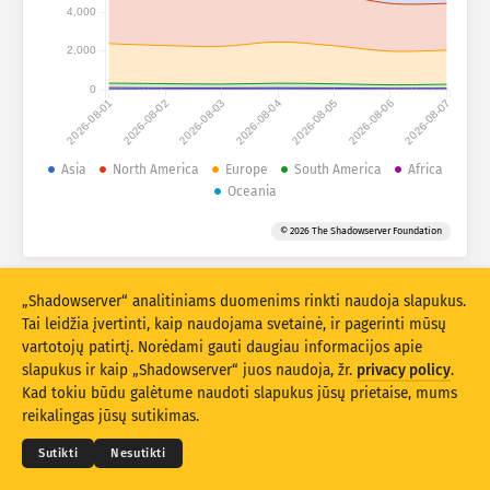
Išpuolių statistiniai duomenys: Prietaisai
4,000
Šalys
Pagalba
2,000
0
2026-08-01
2026-08-02
2026-08-03
2026-08-04
2026-08-05
2026-08-06
2026-08-07
Duomenų rinkinys
Riba
Asia
North America
Europe
South America
Africa
Oceania
Grupuokite pagal
Šalį
Žymą
© 2026 The Shadowserver Foundation
Stacking
Sukrauta
Persidengia
Automatiškai atnaujinti rezultatus
„Shadowserver“ analitiniams duomenims rinkti naudoja slapukus.
Atnaujinti
Atnaujinti
Tai leidžia įvertinti, kaip naudojama svetainė, ir pagerinti mūsų
vartotojų patirtį. Norėdami gauti daugiau informacijos apie
slapukus ir kaip „Shadowserver“ juos naudoja, žr.
privacy policy
.
Atsisiųsti kaip PNG
© 2026
THE SHADOWSERVER FOUNDATION
Privatumo politika ir sąlygos
Kad tokiu būdu galėtume naudoti slapukus jūsų prietaise, mums
Susisiekite su mumis
Kūrėjų sąrašas
reikalingas jūsų sutikimas.
Kalba
Sutikti
Nesutikti