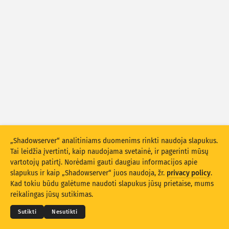
Išpuolių statistiniai duomenys: Prietaisai
Pagalba
Šalys
Duomenų rinkinys
Riba
Grupuokite pagal
Šalį
Žymą
Stacking
Sukrauta
Persidengia
„Shadowserver“ analitiniams duomenims rinkti naudoja slapukus.
Automatiškai atnaujinti rezultatus
Tai leidžia įvertinti, kaip naudojama svetainė, ir pagerinti mūsų
vartotojų patirtį. Norėdami gauti daugiau informacijos apie
Atnaujinti
Atnaujinti
slapukus ir kaip „Shadowserver“ juos naudoja, žr.
privacy policy
.
© 2026
THE SHADOWSERVER FOUNDATION
Privatumo politika ir sąlygos
Kad tokiu būdu galėtume naudoti slapukus jūsų prietaise, mums
Susisiekite su mumis
Kūrėjų sąrašas
Atsisiųsti kaip PNG
reikalingas jūsų sutikimas.
Kalba
Sutikti
Nesutikti