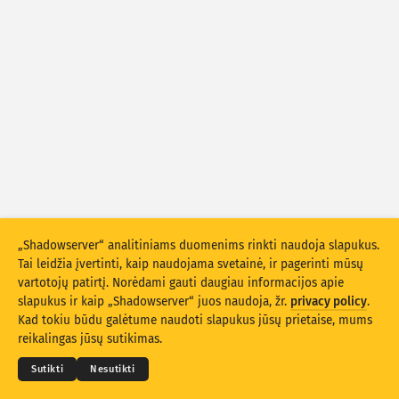
Išpuolių statistiniai duomenys: Prietaisai
Pagalba
Šalys
Duomenų rinkinys
Riba
Grupuokite pagal
Šalį
Žymą
Stacking
Sukrauta
Persidengia
„Shadowserver“ analitiniams duomenims rinkti naudoja slapukus.
Automatiškai atnaujinti rezultatus
Tai leidžia įvertinti, kaip naudojama svetainė, ir pagerinti mūsų
vartotojų patirtį. Norėdami gauti daugiau informacijos apie
Atnaujinti
Atnaujinti
slapukus ir kaip „Shadowserver“ juos naudoja, žr.
privacy policy
.
© 2026
THE SHADOWSERVER FOUNDATION
Privatumo politika ir sąlygos
Kad tokiu būdu galėtume naudoti slapukus jūsų prietaise, mums
Susisiekite su mumis
Kūrėjų sąrašas
Atsisiųsti kaip PNG
reikalingas jūsų sutikimas.
Kalba
Sutikti
Nesutikti